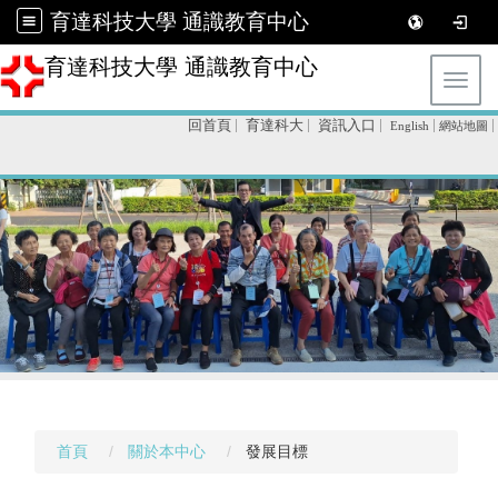
育達科技大學 通識教育中心
育達科技大學 通識教育中心
Toggl
回首頁
育達科大
資訊入口
English
網站地圖
首頁
關於本中心
發展目標