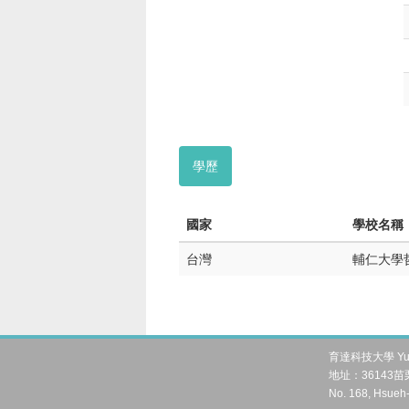
學歷
國家
學校名稱
台灣
輔仁大學
育達科技大學 Yu Da 
地址：36143苗栗
No. 168, Hsueh-